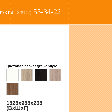
55-34-22
ТАКТЫ
8(8172)
Цветовая раскладка корпус:
1828х988х268
(ВхШхГ)