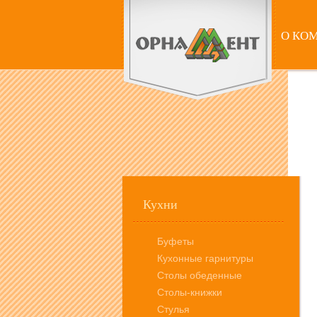
О КО
Кухни
Буфеты
Кухонные гарнитуры
Столы обеденные
Столы-книжки
Стулья